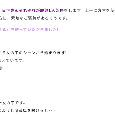
、日下さんそれぞれが即興1人芝居
をします。上手に方言を使
方に、素敵なご褒美があるそうです。
える」を使っていただきました!
かう女の子のシーンから始まります!
わえています。
!
。
た女の子です。
ようと冷蔵庫を開けると･･･