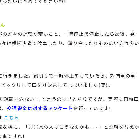
ぜったいにやめてくださいね!
さん
都の方々の運転が荒いこと、一時停止で停止したら最後、発
方々は横断歩道で停車したり、譲り合ったり心の広い方々多
に行きました。踏切りで一時停止をしていたら、対向車の車
 ビックリして車をガン見してしまいました(笑)。
○県の運転は危ない!」と言うのは早とちりですが、実際に自動車
は、
交通安全に対するアンケート
を行っています!
は
こちら
を機に、「○○県の人はこうなのかも･･･」と誤解を与え
事ですね!