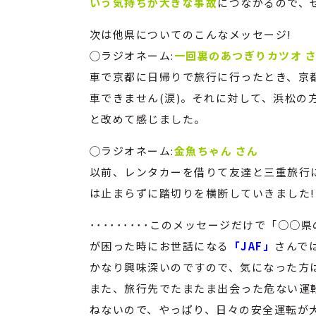
いう気持ちが大きな事故
につながるので、
次は他県についてのこんなメッセージ!
◯ラジオネーム:
一回裏のあつぎりカツオ 
車で京都に日帰りで旅行に行ったとき、京
車できません(涙)。それに対して、浜松の
と改めて感じました。
◯ラジオネーム:
金魚ちゃん さん
以前、レンタカーを借りて友達と三重旅行
は止まらずに踏切りを横断していきました!
･････････このメッセージだけで「○
が困った時にお世話になる
「JAF」
さんで
かなり興味深いのですので、気になった方
また、旅行先でたまたま出会った危ない運転
ねないので、やっぱり、日々の安全運転が大