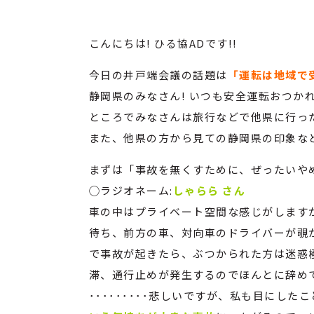
こんにちは! ひる協ADです!!
今日の井戸端会議の話題は
「運転は地域で
静岡県のみなさん! いつも安全運転おつかれ
ところでみなさんは旅行などで他県に行っ
また、他県の方から見ての静岡県の印象な
まずは「事故を無くすために、ぜったいや
◯ラジオネーム:
しゃらら さん
車の中はプライベート空間な感じがしますが
待ち、前方の車、対向車のドライバーが覗
で事故が起きたら、ぶつかられた方は迷惑
滞、通行止めが発生するのでほんとに辞め
･････････悲しいですが、私も目にした