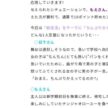
応用していきます!
与えられたシチュエーションで、
もえさん
えた方が勝利で、通算で10ポイント貯めた
今日は
「新生活」をテーマに「ちんぷりか
どんな1人芝居になったかというと･･･
◯日下さん
舞台は遅刻しそうなので、急いで学校へ向
女の子は“ちんちん(とても熱い)”パンをく
急いでいたために、曲がり角で男の子と衝突
怒ってふてくされる女の子に男の子が一言
「おまえ、ちんぷりかえってるのか?」
◯もえさん
主人公は新学期初日を無事に終え、帰宅し
楽しみにしていたチンジャオロースーを食べ