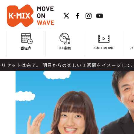
番組表
OA楽曲
K-MIX MOVIE
パ
了。 明日からの楽しい１週間をイメージして、解放感いっぱいの