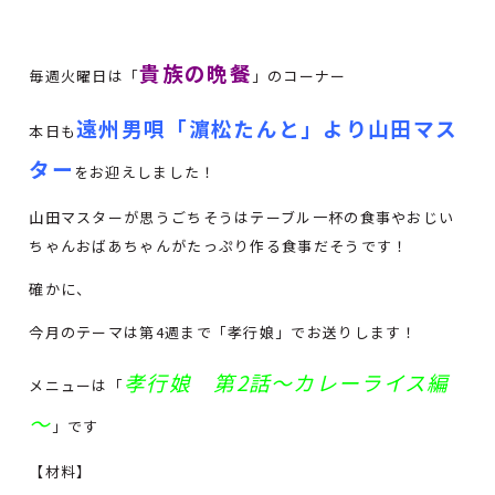
貴族の晩餐
毎週火曜日は「
」のコーナー
遠州男唄「濵松たんと」より山田マス
本日も
ター
をお迎えしました！
山田マスターが思うごちそうはテーブル一杯の食事やおじい
ちゃんおばあちゃんがたっぷり作る食事だそうです！
確かに、
今月のテーマは第4週まで「孝行娘」でお送りします！
孝行娘 第2話～カレーライス編
メニューは「
～
」です
【材料】