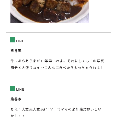
■
LINE
熊谷家
母：あらあらまだ10年早いわよ。それにしてもこの写真
随分と大盛りねぇ～こんなに食べたら太っちゃうわよ！
■
LINE
熊谷家
もえ：大丈夫大丈夫(*´∀｀*)ママのより絶対おいしい
から！！