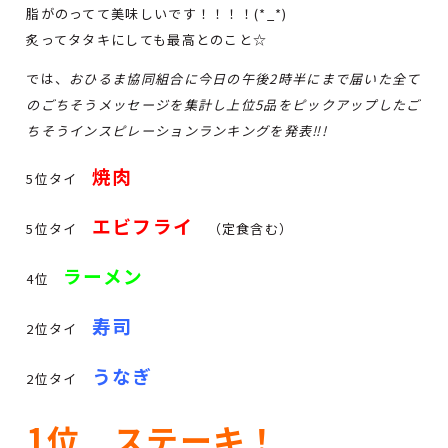
脂がのってて美味しいです！！！！(*_*)
炙ってタタキにしても最高とのこと☆
では、
おひるま協同組合に今日の午後2時半にまで届いた全て
のごちそうメッセージを集計し上位5品をピックアップしたご
ちそうインスピレーションランキングを発表‼!
焼肉
5位タイ
エビフライ
5位タイ
（定食含む）
ラーメン
4位
寿司
2位タイ
うなぎ
2位タイ
1位 ステーキ！