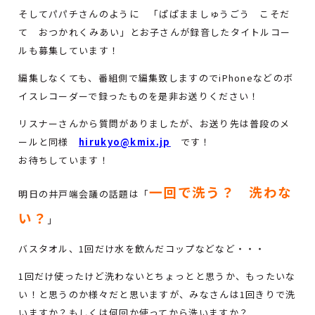
そしてパパチさんのように 「ぱぱまましゅうごう こそだ
て おつかれくみあい」とお子さんが録音したタイトルコー
ルも募集しています！
編集しなくても、番組側で編集致しますのでiPhoneなどのボ
イスレコーダーで録ったものを是非お送りください！
リスナーさんから質問がありましたが、お送り先は普段のメ
ールと同様
hirukyo@kmix.jp
です！
お待ちしています！
一回で洗う？ 洗わな
明日の井戸端会議の話題は「
い？
」
バスタオル、1回だけ水を飲んだコップなどなど・・・
1回だけ使ったけど洗わないとちょっとと思うか、もったいな
い！と思うのか様々だと思いますが、みなさんは1回きりで洗
いますか？もしくは何回か使ってから洗いますか？