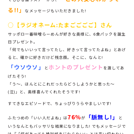
る!!」
なメッセージもいただきました!
○【ラジオネーム:たまごごごご】さん
サッポロ一番味噌らーめんが好きな奥様に、6食パックを誕生
日プレゼント。
「何でもいいって言ってたし、好きって言ってたよね」とあげ
ると、確かに好きだけど残念顔。そこに、なんと!
「ウソウソ」
ホントのプレゼント
と
を渡してあ
げたそう!
「う～、ほんとにこれだったらどうしようかと思った～
(泣)」と、奥様喜んでくれたそうです!
すてきなエピソードで、ちょっぴりうらやましいです!
76%
「脈無し!」
ふたつめの「いい人だよね」は
が
と
いうなんともバッサリな結果になりました! でもメッセージで
は『「何があっても絶対好きにならない!」とは言い切れない