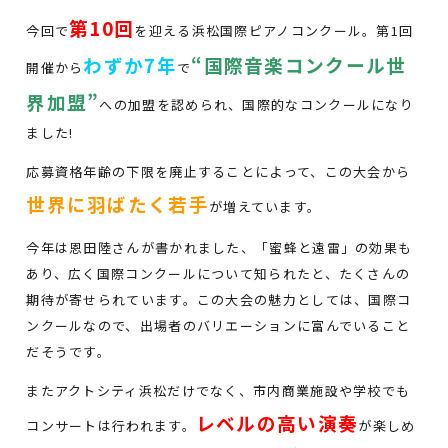
第10回
今回で
を迎える浜松国際ピアノコンクール。第1回
わずか7年
“国際音楽コンクール世
開催から
で
界加盟”
への加盟を認められ、国際的なコンクールになり
ました!
応募資格年齢の下限を廃止することによって、この大会から
世界に羽ばたく若手
が増えています。
今年は恩田陸さんが書かれました、「蜜蜂と遠雷」の効果も
あり、広く国際コンクールについて知られたと、たくさんの
期待が寄せられています。この大会の魅力としては、国際コ
ンクールなので、出場者のバリエーションに富んでいること
だそうです。
またアクトシティ浜松だけでなく、市内商業施設や学校でも
レベルの高い演奏
コンサートは行われます。
が楽しめ