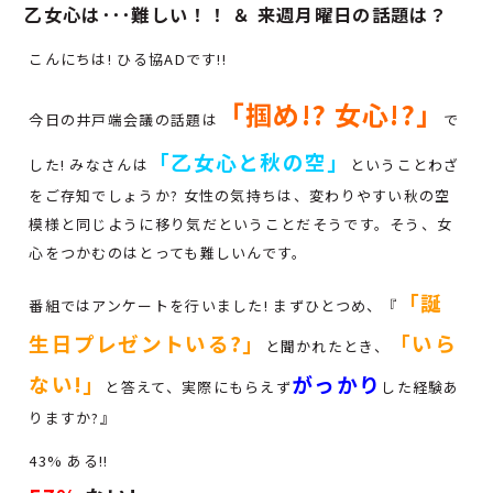
乙女心は･･･難しい！！ ＆ 来週月曜日の話題は？
こんにちは! ひる協ADです!!
「掴め!? 女心!?」
今日の井戸端会議の話題は
で
「乙女心と秋の空」
した! みなさんは
ということわざ
をご存知でしょうか? 女性の気持ちは、変わりやすい秋の空
模様と同じように移り気だということだそうです。そう、女
心をつかむのはとっても難しいんです。
「誕
番組ではアンケートを行いました! まずひとつめ、『
生日プレゼントいる?」
「いら
と聞かれたとき、
ない!」
がっかり
と答えて、実際にもらえず
した経験あ
りますか?』
43% ある!!