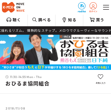
プレゼント
聴く
調べる
知る
買う
ズム。 情熱的なステップ。メロウでグルーヴィーなサウンド。 夏の夜
11:30-14:55 Mon - Thu
おひるま協同組合
お気に入り
2018/11/08