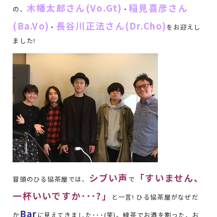
木幡太郎さん(Vo.Gt)
稲見喜彦さん
の、
・
(Ba.Vo)
長谷川正法さん(Dr.Cho)
・
をお迎えし
ました!
シブい声
「すいません、
冒頭のひる協茶屋では、
で
一杯いいですか･･･?」
と一言! ひる協茶屋がなぜだ
Bar
か
に見えてきました･･･(笑)。緑茶でお酒を割った、お