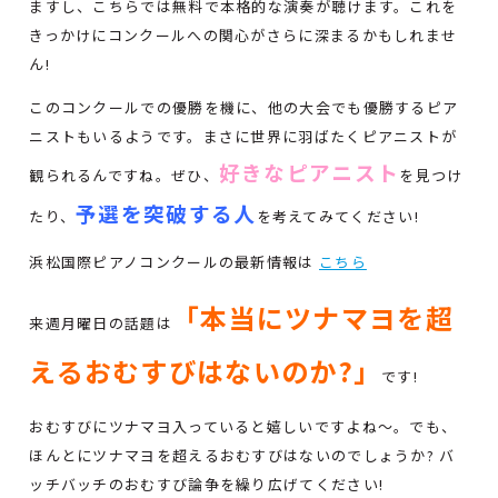
ますし、こちらでは無料で本格的な演奏が聴けます。これを
きっかけにコンクールへの関心がさらに深まるかもしれませ
ん!
このコンクールでの優勝を機に、他の大会でも優勝するピア
ニストもいるようです。まさに世界に羽ばたくピアニストが
好きなピアニスト
観られるんですね。ぜひ、
を見つけ
予選を突破する人
たり、
を考えてみてください!
浜松国際ピアノコンクールの最新情報は
こちら
「本当にツナマヨを超
来週月曜日の話題は
えるおむすびはないのか?」
です!
おむすびにツナマヨ入っていると嬉しいですよね～。でも、
ほんとにツナマヨを超えるおむすびはないのでしょうか? バ
ッチバッチのおむすび論争を繰り広げてください!