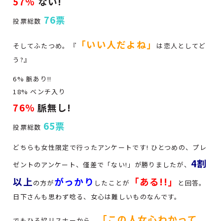
57%
ない!
76票
投票総数
「いい人だよね」
そしてふたつめ。『
は恋人としてど
う?』
6% 脈あり!!
18% ベンチ入り
76%
脈無し!
65票
投票総数
どちらも女性限定で行ったアンケートです! ひとつめの、プレ
4割
ゼントのアンケート、僅差で「ない!」が勝りましたが、
以上
がっかり
「ある!!」
の方が
したことが
と回答。
日下さんも思わず唸る、女心は難しいものなんです。
「この人女心わかって
でもひる協リスナーから、