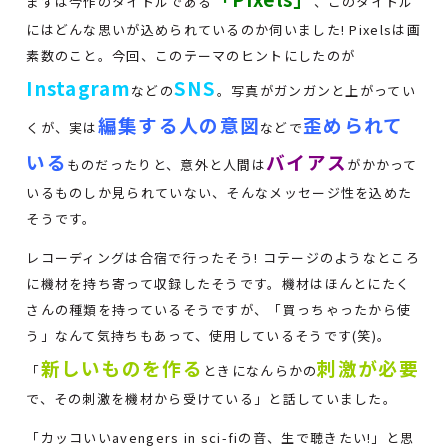
まずは今作のタイトルである
、このタイトル
にはどんな思いが込められているのか伺いました! Pixelsは画
素数のこと。今回、このテーマのヒントにしたのが
Instagram
SNS
などの
。写真がガンガンと上がってい
編集する人の意図
歪められて
くが、実は
などで
いる
バイアス
ものだったりと、意外と人間は
がかかって
いるものしか見られていない、そんなメッセージ性を込めた
そうです。
レコーディングは合宿で行ったそう! コテージのようなところ
に機材を持ち寄って収録したそうです。機材はほんとにたく
さんの種類を持っているそうですが、「買っちゃったから使
う」なんて気持ちもあって、使用しているそうです(笑)。
新しいものを作る
刺激が必要
「
ときになんらかの
で、その刺激を機材から受けている」と話していました。
「カッコいいavengers in sci-fiの音、生で聴きたい!」と思