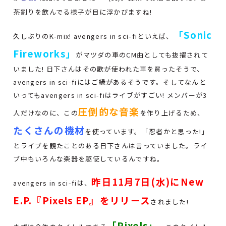
茶割りを飲んでる様子が目に浮かびますね!
「Sonic
久しぶりのK-mix! avengers in sci-fiといえば、
Fireworks」
がマツダの車のCM曲としても抜擢されて
いました! 日下さんはその歌が使われた車を買ったそうで、
avengers in sci-fiにはご縁があるそうです。そしてなんと
いってもavengers in sci-fiはライブがすごい! メンバーが3
圧倒的な音楽
人だけなのに、この
を作り上げるため、
たくさんの機材
を使っています。「忍者かと思った!」
とライブを観たことのある日下さんは言っていました。ライ
ブ中もいろんな楽器を駆使しているんですね。
昨日11月7日(水)にNew
avengers in sci-fiは、
E.P.『Pixels EP』をリリース
されました!
「Pixels」