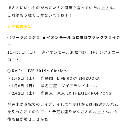
ほんとにいいものが出来た！と何度も言っていた村上さん。
これはもう聴くしかないですね！！
☆今後の予定
○
サーラとラジラ in イオンモール浜松市野ブラックフライデ
ー
11月25日（日） ＠イオンモール浜松市野 1Fシンフォニー
コート
○
Kei’s LIVE 2019～Circle～
・1月5日（土） ＠静岡 LIVE ROXY SHIZUOKA
・1月6日（日） ＠名古屋 ダイアモンドホール
・2月2日（土） ＠東京 東京 EX THEATER ROPPONGI
今週末は浜松でのライブ、そして年明けからはNEWアルバム
を引っさげてのツアーと予定も盛りだくさんの村上さん。今
後も目が離せませんね！