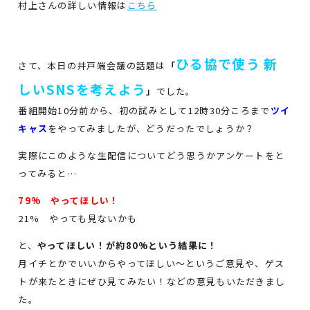
村上さんの詳しい情報は
こちら
ひる協で使う 新
さて、本日の井戸端会議の話題は
「
しいSNSを考えよう
」
でした。
番組開始10分前から、初の試みとして12時30分ころまで
ツイ
キャス
をやってみましたが、どうだったでしょうか？
実際にこのような生配信についてどう思うかアンケートをと
ってみると…
79% やってほしい！
21% やっても見ないかも
と、
やってほしい！が約80%という結果に！
月イチとかでいいからやってほしい～というご意見や、ゲス
トが来たときにぜひ見てみたい！などの意見もいただきまし
た。