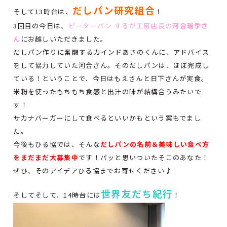
だしパン研究組合
そして13時台は、
！
3回目の今日は、
ピーターパン するが工房店長の
河合瑞季さ
ん
にお越しいただきました。
だしパン作りに奮闘するカインドあさのくんに、アドバイス
をして協力していた河合さん。そのだしパンは、ほぼ完成し
ている！ということで、今日はもえさんと日下さんが実食。
米粉を使ったもちもち食感と出汁の味が結構合うみたいで
す！
サカナバーガーにして食べるといいかもという案もでまし
た。
今後もひる協では、そんな
だしパンの名前＆美味しい食べ方
をまだまだ大募集中
です！パッと思いついたそこのあなた！
ぜひ、そのアイデアひる協までお寄せください♪
世界友だち紀行
そしてそして、14時台には
！