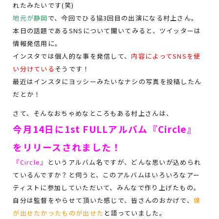
れたみたいです(笑)
地元が静岡
で、今回でひる協3回目の出演になる村上さん。
本日の話題であるSNSについて聞いてみると、ツイッターは
情報発信用に。
インスタでは個人的な事を発信して、
内容によってSNSを使
い分けている
そうです！
最近はインスタにヨッシーみたいなナシの写真を投稿したん
だとか！
さて、そんなおちゃめなところもある村上さんは、
今月14日に1st FULLアルバム『Circle』
をリリースされました！
『Circle』
というアルバム名ですが、どんな思いが込められ
ているんですか？と伺うと、このアルバムはいろいろなアー
ティストに参加していただいて、みんなで作り上げたもの。
自分は監督をやらせて頂いた感じで、皆さんのおかげで、
僕
が出せたかったものが出せた
と
語っていました。