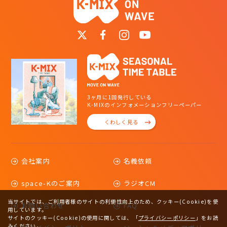
3ヶ月に1回発行している
K-MIXのインフォメーションフリーペーパー
くわしく見る
会社案内
名義依頼
space-Kのご案内
ラジオCM
当サイトでは、ご利用者様のサイトの利便性向上のため、クッキー(Cookie)を使
お問い合わせ
FAQ
用しています。
サイトのクッキー(Cookie)の使用に関しては、
「
プライバシーポリシー
」をお読
みください。