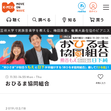
プレゼント
聴く
調べる
知る
買う
岡文化芸術大学で民族音楽学を教える、梅田英春。奄美大島在住のピアニ
11:30-14:55 Mon - Thu
おひるま協同組合
お気に入り
2019/02/18