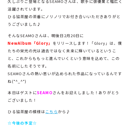
久しぶりご登場となるSEAMOさんは、歌手に俳優業と幅広く
活躍されています。
ひる協茶屋の茶番にノリノリでお付き合いいただきありがと
うございました♪
そんなSEAMOさんは、明後日2月20日に
NewAlbum「Glory」
をリリースします！「Glory」は、僕
たちの栄光の光は過去ではなく未来に輝いているというこ
と、これからももっと進んでいくという意味を込めて、この
名前にしたそうです。
SEAMOさんの熱い思いが込められた作品になっているんです
ね(*^_^*)
本日はゲストに
SEAMO
さんをお迎えしました！ありがとう
ございました！
ひる協茶屋の模様は
こちら
から♪
☆今後の予定☆