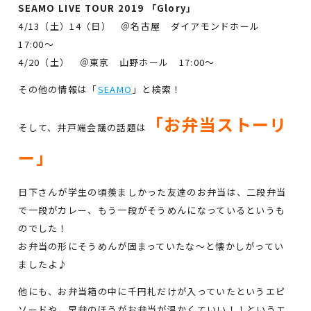
SEAMO LIVE TOUR 2019 「Glory」
4/13（土）14（日） ＠名古屋 ダイアモンドホール
17:00～
4/20（土） ＠東京 山野ホール 17:00～
その他の情報は「
SEAMO
」と検索！
「お弁当ストーリ
そして、井戸端会議の話題は
ー」
日下さんが学生の頃羨ましかった友達のお弁当は、二段弁当
で一段がカレー、もう一段がそうめんになっているというも
のでした！
お弁当の形にそうめんが固まっていたな～と懐かしがってい
ましたよ♪
他にも、お弁当箱の中に千円札だけが入っていたというエピ
ソードや、早弁のほうがお弁当が温かくていい！！というエ