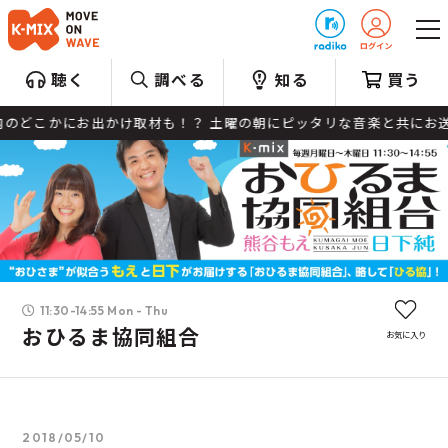
プレゼント
聴く
調べる
知る
買う
かにお出かけ取材も！？ 土曜の朝にピッタリな音楽と共にお送りしま
11:30-14:55 Mon - Thu
おひるま協同組合
お気に入り
2018/05/10