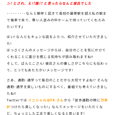
ン! とされ、え!?誰!? と思ったらなんと彼氏でした
･････････なんと朝早く起きて高校の最寄駅を超え私の駅ま
で電車で来て、寒い人混みの中ホームで待っていてくれたみ
たいです』
はい! なんともキュンな話をふたつ、紹介させていただきまし
た!
はっさくさんのメッセージからは、自分のことを気にかけて
くれることに喜びを感じる気持ちが読み取れますね!!
そして、ぱんとこさん! 彼氏さんの優しさがこちらにも伝わっ
て、とってもあたたかいメッセージです!
さあ、通勤･通学って毎日のことだから大切ですよね!? そんな
通勤･通学を楽しいものにするべく、番組でも考えていきまし
たね!!
Twitterでは
イニシャルはFK さん
から「徒歩通勤の時に
万歩
計
つけたら楽しくなった!」なんてメッセージをいただくな
ど、ちょっとした工夫で楽しくなると思います!