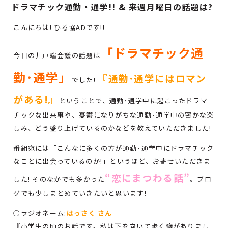
ドラマチック通勤・通学!! & 来週月曜日の話題は?
こんにちは! ひる協ADです!!
「ドラマチック通
今日の井戸端会議の話題は
勤･通学」
『通勤･通学にはロマン
でした!
がある!』
ということで、通勤･通学中に起こったドラマ
チックな出来事や、憂鬱になりがちな通勤･通学中の密かな楽
しみ、どう盛り上げているのかなどを教えていただきました!
番組宛には「こんなに多くの方が通勤･通学中にドラマチック
なことに出会っているのか!」というほど、お寄せいただきま
“恋にまつわる話”
した! そのなかでも多かった
。ブロ
グでも少しまとめていきたいと思います!
○ラジオネーム:
はっさく さん
『小学生の頃のお話です。私は下を向いて歩く癖がありまし