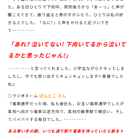
た。ある日ひとりで下校中、突然後ろから「あーっ」と声が
聞こえてきて、振り返ると男の子がふたり。ひとりは私の好
きな人でした。「なに?」と声をかけると近づいてき
て･････････
「あれ? 泣いてない! 下向いてるから泣いて
るかと思ったじゃん!」
･････････と言ってくれました。小学生ながらドキッとしま
したし、今でも思い出すとキュンキュンします!! 青春でした
ね』
○ラジオネーム:
ぱんとこ さん
『電車通学だった頃、私も彼氏も、お互い電車通学でしたが
高校へ向かう電車は逆方向で、高校の最寄駅で朝会い、そし
てバイバイする毎日でした。･････････
ある寒い冬の朝、いつも通り駅で電車を待っていたら肩をト