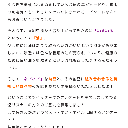
うなぎを筆頭にぬるぬるしているお魚のエピソードや、梅雨
の風物詩ともいえるカタツムリにまつわるエピソードなんか
もお寄せいただきました。
そんな中、番組中盤から盛り上がってきたのは
「ぬるぬる」
ということで
「油」
。
少し前には油はあまり取らない方がいいという風潮がありま
したが、最近では色んな種類の油が売られていたり、健康の
ために良い油を摂取するという流れもあったりするんだそう
です。
そして
「ネバネバ」
な
納豆
と、その納豆に
組み合わせると美
味しい食べ物
のお話もかなりの投稿をいただきましたよ！
ということでツイッターでのアンケートを実施しましてひる
協リスナーの方々のご意見を募集しました！
まず皆さんが選ぶのベスト・オブ・オイルに関するアンケー
ト！
結果はこのようになりました！