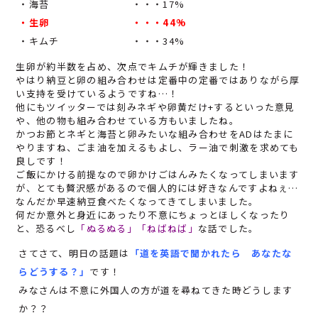
・海苔
・・・
17%
・生卵
・・・
44%
・キムチ
・・・
34%
生卵が約半数を占め、次点でキムチが輝きました！
やはり納豆と卵の組み合わせは定番中の定番ではありながら厚
い支持を受けているようですね…！
他にもツイッターでは刻みネギや卵黄だけ+するといった意見
や、他の物も組み合わせている方もいましたね。
かつお節とネギと海苔と卵みたいな組み合わせをADはたまに
やりますね、ごま油を加えるもよし、ラー油で刺激を求めても
良しです！
ご飯にかける前提なので卵かけごはんみたくなってしまいます
が、とても贅沢感があるので個人的には好きなんですよねぇ…
なんだか早速納豆食べたくなってきてしまいました。
何だか意外と身近にあったり不意にちょっとほしくなったり
と、恐るべし
「ぬるぬる」「ねばねば」
な話でした
。
さてさて、明日の話題は
「道を英語で聞かれたら あなたな
らどうする？」
です！
みなさんは不意に外国人の方が道を尋ねてきた時どうします
か？？