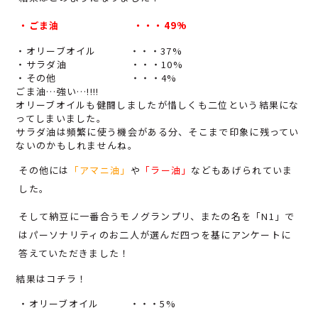
・ごま油 ・・・
49%
・オリーブオイル
・・・
37%
・サラダ油
・・・
10%
・その他
・・・
4%
ごま油…強い…!!!!
オリーブオイルも健闘しましたが惜しくも二位という結果にな
ってしまいました。
サラダ油は頻繁に使う機会がある分、そこまで印象に残ってい
ないのかもしれませんね。
その他には
「アマニ油」
や
「ラー油」
などもあげられていま
した。
そして納豆に一番合うモノグランプリ、またの名を「N1」で
はパーソナリティのお二人が選んだ四つを基にアンケートに
答えていただきました！
結果はコチラ！
・オリーブオイル ・・・
5%