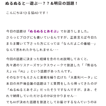
ぬるぬると…遊ぶ…？？&明日の話題！
こんにちは!ひる協ADです！
今日の話題は
「ぬるぬるとあそぶ」
でお送りしました。
さらっとブログにも書いているんですが、正直言えば今日た
またま聞いて下さった方にとっては「なんだよこの番組…」
なんて思われたかもしれません･･･
今回の話題に決まった経緯を念のため説明しておくと、
先々週のリスナーズサンクスウィークで放送した「『熊谷も
え』vs『AI』」という話題があったんです。
そのなかでもえさんと激戦を繰り広げた「大喜利ベータ」に
本日の井戸端会議の話題は？と質問をしたら帰ってきたのが
「ぬるぬるとあそぶ」だったそうですなんですが、まあ、そ
れで納得していただけるのかは分かりません…
でもAIが決めた話題を放送としてお届けするなんていうのは