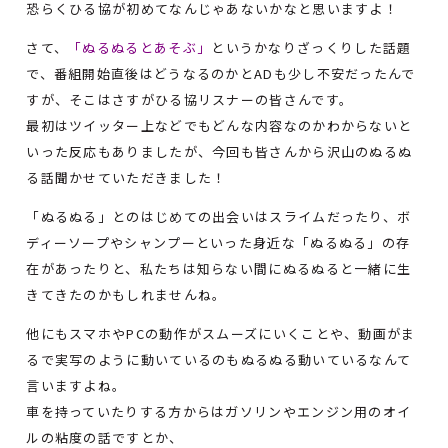
恐らくひる協が初めてなんじゃあないかなと思いますよ！
さて、
「ぬるぬるとあそぶ」
というかなりざっくりした話題
で、番組開始直後はどうなるのかとADも少し不安だったんで
すが、そこはさすがひる協リスナーの皆さんです。
最初はツイッター上などでもどんな内容なのかわからないと
いった反応もありましたが、今回も皆さんから沢山のぬるぬ
る話聞かせていただきました！
「ぬるぬる」とのはじめての出会いはスライムだったり、ボ
ディーソープやシャンプーといった身近な「ぬるぬる」の存
在があったりと、私たちは知らない間にぬるぬると一緒に生
きてきたのかもしれませんね。
他にもスマホやPCの動作がスムーズにいくことや、動画がま
るで実写のように動いているのもぬるぬる動いているなんて
言いますよね。
車を持っていたりする方からはガソリンやエンジン用のオイ
ルの粘度の話ですとか、