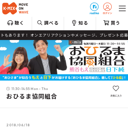
プレゼント
聴く
調べる
知る
買う
クションやメッセージ、プレゼント応募など、 皆さんの参加お待ちしてます!! I
11:30-14:55 Mon - Thu
おひるま協同組合
お気に入り
2018/06/18