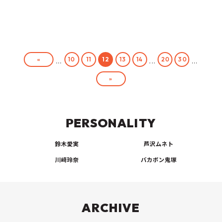
«
10
11
12
13
14
20
30
...
...
...
»
PERSONALITY
鈴木愛実
芦沢ムネト
川﨑玲奈
バカボン鬼塚
ARCHIVE